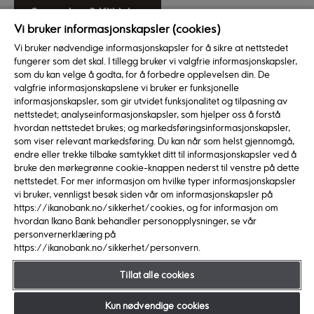
Sperre kort? Klikk her
Vi bruker informasjonskapsler (cookies)
Vi bruker nødvendige informasjonskapsler for å sikre at nettstedet
fungerer som det skal. I tillegg bruker vi valgfrie informasjonskapsler,
tilte spørsmål og svar
Min Side
Sperring av kort
som du kan velge å godta, for å forbedre opplevelsen din. De
valgfrie informasjonskapslene vi bruker er funksjonelle
informasjonskapsler, som gir utvidet funksjonalitet og tilpasning av
nettstedet; analyseinformasjonskapsler, som hjelper oss å forstå
hvordan nettstedet brukes; og markedsføringsinformasjonskapsler,
Privat
som viser relevant markedsføring. Du kan når som helst gjennomgå,
endre eller trekke tilbake samtykket ditt til informasjonskapsler ved å
IKEA Kort
bruke den mørkegrønne cookie-knappen nederst til venstre på dette
nettstedet. For mer informasjon om hvilke typer informasjonskapsler
Telefon: 66 85 86 00
vi bruker, vennligst besøk siden vår om informasjonskapsler på
Ikano Lånet
https://ikanobank.no/sikkerhet/cookies, og for informasjon om
hvordan Ikano Bank behandler personopplysninger, se vår
Telefon: 66 85 86 66
personvernerklæring på
Ikano Visa
https://ikanobank.no/sikkerhet/personvern.
Telefon: 66 85 86 88
Tillat alle cookies
Innlogging til Min Side
Kun nødvendige cookies
På
Min Side
kan du ordne mye selv, bl.a kan du hente