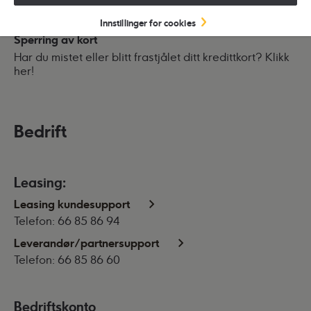
siste faktura og se siste transaksjoner.
Logg inn her
.
Innstillinger for cookies
Sperring av kort
Har du mistet eller blitt frastjålet ditt kredittkort?
Klikk
her!
Bedrift
Leasing:
Leasing kundesupport
Telefon: 66 85 86 94
Leverandør/partnersupport
Telefon: 66 85 86 60
Bedriftskonto