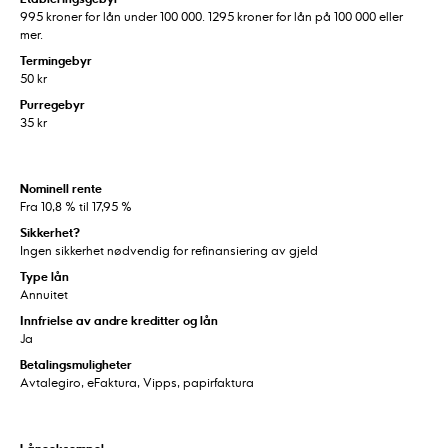
995 kroner for lån under 100 000. 1295 kroner for lån på 100 000 eller
mer.
Termingebyr
50 kr
Purregebyr
35 kr
Nominell rente
Fra 10,8 % til 17,95 %
Sikkerhet?
Ingen sikkerhet nødvendig for refinansiering av gjeld
Type lån
Annuitet
Innfrielse av andre kreditter og lån
Ja
Betalingsmuligheter
Avtalegiro, eFaktura, Vipps, papirfaktura