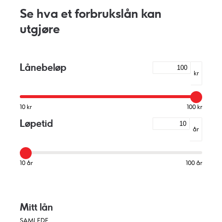
Se hva et forbrukslån kan
utgjøre
Lånebeløp
kr
10 kr
100 kr
Løpetid
år
10 år
100 år
Mitt lån
SAMLEDE