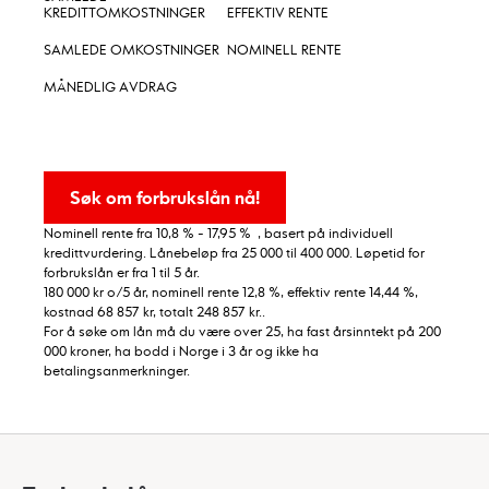
KREDITTOMKOSTNINGER
EFFEKTIV RENTE
SAMLEDE OMKOSTNINGER
NOMINELL RENTE
MÅNEDLIG AVDRAG
Søk om forbrukslån nå!
Nominell rente fra 10,8 % - 17,95 % , basert på individuell
kredittvurdering. Lånebeløp fra 25 000 til 400 000. Løpetid for
forbrukslån er fra 1 til 5 år.
180 000 kr o/5 år, nominell rente 12,8 %, effektiv rente 14,44 %,
kostnad 68 857 kr, totalt 248 857 kr..
For å søke om lån må du være over 25, ha fast årsinntekt på 200
000 kroner, ha bodd i Norge i 3 år og ikke ha
betalingsanmerkninger.