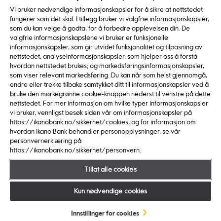
Vi bruker nødvendige informasjonskapsler for å sikre at nettstedet
fungerer som det skal. I tillegg bruker vi valgfrie informasjonskapsler,
Spørsmål og svar
Delbetaling
Betalingsutsettelse
som du kan velge å godta, for å forbedre opplevelsen din. De
valgfrie informasjonskapslene vi bruker er funksjonelle
informasjonskapsler, som gir utvidet funksjonalitet og tilpasning av
nettstedet; analyseinformasjonskapsler, som hjelper oss å forstå
hvordan nettstedet brukes; og markedsføringsinformasjonskapsler,
Handle på varehus
som viser relevant markedsføring. Du kan når som helst gjennomgå,
endre eller trekke tilbake samtykket ditt til informasjonskapsler ved å
Oppsøk en medarbeider på IKEA og vis gyldig
bruke den mørkegrønne cookie-knappen nederst til venstre på dette
nettstedet. For mer informasjon om hvilke typer informasjonskapsler
(fysisk) legitimasjon.
vi bruker, vennligst besøk siden vår om informasjonskapsler på
Har du nettopp fått innvilget søknad om IKEA
https://ikanobank.no/sikkerhet/cookies, og for informasjon om
hvordan Ikano Bank behandler personopplysninger, se vår
Kort viser du referansekode fra mottatt SMS.
personvernerklæring på
Du får et midlertidig kort som er gyldig i 30
https://ikanobank.no/sikkerhet/personvern.
dager.
Tillat alle cookies
Plukk varene og betal i kassen med ditt
midlertidige kort.
Kun nødvendige cookies
Senere kan du velge
Innstillinger for cookies
delbetaling
eller
betalingsutsettelse
inne på
Min