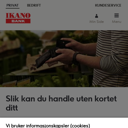
PRIVAT
BEDRIFT
KUNDESERVICE
Min Side
Menu
Slik kan du handle uten kortet
ditt
Du kan handle både på varehus og på ikea.no
Vi bruker informasjonskapsler (cookies)