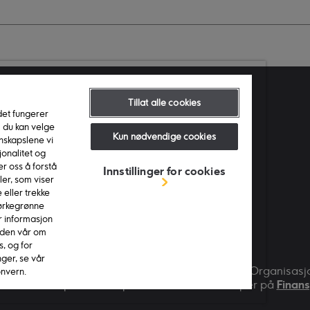
Tillat alle cookies
ige lenker
det fungerer
m du kan velge
deservice
Kun nødvendige cookies
nskapslene vi
jonalitet og
erhet og personvern
r oss å forstå
Innstillinger for cookies
 av cookies
er, som viser
eller trekke
tillinger for cookies
mørkegrønne
banken
r informasjon
siden vår om
elle temaer
, og for
ger, se vår
ank. Ikano Bank AB (publ), Norway branch, NUF. Organisas
nvern.
likne våre priser med priser fra andre selskaper på
Finans