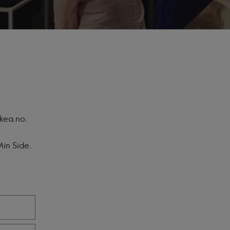
ikea.no.
in Side.