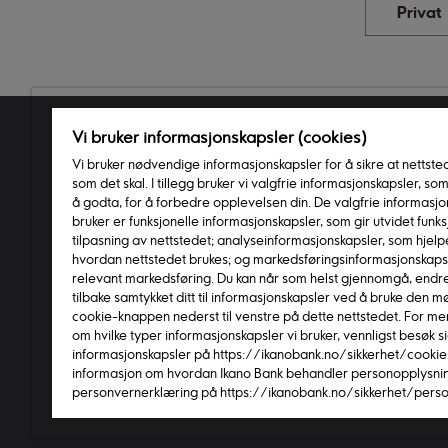
Privat
Vi bruker informasjonskapsler (cookies)
Produkter
Nytt
Vi bruker nødvendige informasjonskapsler for å sikre at nettste
som det skal. I tillegg bruker vi valgfrie informasjonskapsler, so
Refinansiering
Kun
å godta, for å forbedre opplevelsen din. De valgfrie informasjo
bruker er funksjonelle informasjonskapsler, som gir utvidet funks
Forbrukslån
Sikk
tilpasning av nettstedet; analyseinformasjonskapsler, som hjelpe
Ikano Visa
Bruk
hvordan nettstedet brukes; og markedsføringsinformasjonskapsl
relevant markedsføring. Du kan når som helst gjennomgå, endre 
IKEA Kort
Inns
tilbake samtykket ditt til informasjonskapsler ved å bruke den 
Bedriftsprodukter
Om 
cookie-knappen nederst til venstre på dette nettstedet. For me
om hvilke typer informasjonskapsler vi bruker, vennligst besøk 
Aktu
informasjonskapsler på https://ikanobank.no/sikkerhet/cookies
informasjon om hvordan Ikano Bank behandler personopplysnin
Copyright © 2026 Ikano B
personvernerklæring på https://ikanobank.no/sikkerhet/perso
Du kan sammen