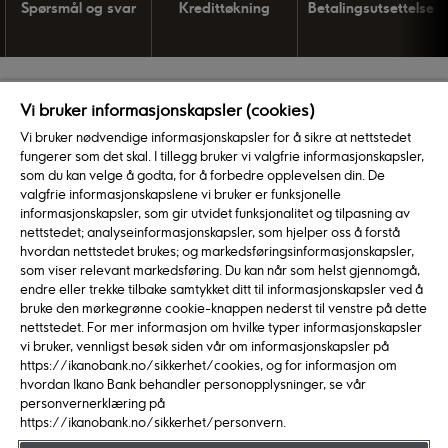
Spørsmål og svar
Kredittøkning
Betalingsutsettelse
Prisliste Ikano Visa
Vi bruker informasjonskapsler (cookies)
Vi bruker nødvendige informasjonskapsler for å sikre at nettstedet
Årspris
0 kr
fungerer som det skal. I tillegg bruker vi valgfrie informasjonskapsler,
som du kan velge å godta, for å forbedre opplevelsen din. De
Etableringsgebyr
0 kr
valgfrie informasjonskapslene vi bruker er funksjonelle
informasjonskapsler, som gir utvidet funksjonalitet og tilpasning av
eFakturagebyr
0 kr
nettstedet; analyseinformasjonskapsler, som hjelper oss å forstå
Fakturagebyr (gjelder
10 kr (0 ved saldo mindre
hvordan nettstedet brukes; og markedsføringsinformasjonskapsler,
som viser relevant markedsføring. Du kan når som helst gjennomgå,
også faktura i Digipost)
eller lik 100 kr)
endre eller trekke tilbake samtykket ditt til informasjonskapsler ved å
Varekjøp
0 kr
bruke den mørkegrønne cookie-knappen nederst til venstre på dette
nettstedet. For mer informasjon om hvilke typer informasjonskapsler
Effektiv rente ved kjøp
0 %
vi bruker, vennligst besøk siden vår om informasjonskapsler på
(betaling ved forfall)
https://ikanobank.no/sikkerhet/cookies, og for informasjon om
hvordan Ikano Bank behandler personopplysninger, se vår
Erstatning PIN-kode
0 kr
personvernerklæring på
Erstatningskort
0 kr
https://ikanobank.no/sikkerhet/personvern.