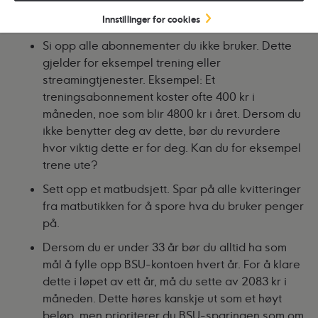
Noen gode tips og råd til sparing kan være:
Innstillinger for cookies
Si opp alle abonnementer du ikke bruker. Dette
gjelder for eksempel trening eller
streamingtjenester. Eksempel: Et
treningsabonnement koster ofte 400 kr i
måneden, noe som blir 4800 kr i året. Dersom du
ikke benytter deg av dette, bør du revurdere
hvor viktig dette er for deg. Kan du for eksempel
trene ute?
Sett opp et matbudsjett. Spar på alle kvitteringer
fra matbutikken for å spore hva du bruker penger
på.
Dersom du er under 33 år bør du alltid ha som
mål å fylle opp BSU-kontoen hvert år. For å klare
dette i løpet av ett år, må du sette av 2083 kr i
måneden. Dette høres kanskje ut som et høyt
beløp, men prioriterer du BSU-sparingen som om