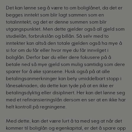
Det kan lønne seg å være to om boliglånet, da det er
begges inntekt som blir lagt sammen som en
totalinntekt, og det er denne summen som blir
utgangspunktet. Men dette gjelder også all gjeld som
studielån, forbrukslån og billån. Så selv med to
inntekter kan altså den totale gjelden også ha mye å
si for om du får eller hvor mye du får innvilget i
boliglån. Derfor bør du eller dere fokusere på å
betale ned så mye gjeld som mulig samtidig som dere
sparer for å øke sjansene. Husk også på at alle
betalingsanmerkninger kan bety umiddelbart stopp i
lånesøknaden, da dette kan tyde på at en ikke er
betalingsdyktig eller disiplinert. Her kan det lønne seg
med et refinansieringslån dersom en ser at en ikke har
helt kontroll på regningene.
Med dette, kan det være lurt å ta med seg at når det
kommer til boliglån og egenkapital, er det å spare opp