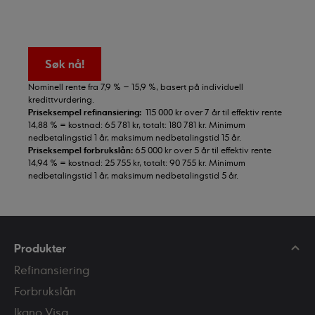
Søk nå!
Nominell rente fra 7,9 % – 15,9 %, basert på individuell
kredittvurdering.
Priseksempel refinansiering:
115 000 kr over 7 år til effektiv rente
14,88 % = kostnad: 65 781 kr, totalt: 180 781 kr. Minimum
nedbetalingstid 1 år, maksimum nedbetalingstid 15 år.
Priseksempel forbrukslån:
65 000 kr over 5 år til effektiv rente
14,94 % = kostnad: 25 755 kr, totalt: 90 755 kr. Minimum
nedbetalingstid 1 år, maksimum nedbetalingstid 5 år.
Produkter
Refinansiering
Forbrukslån
Ikano Visa