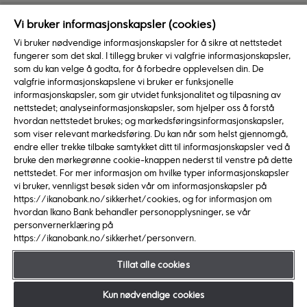
Vi bruker informasjonskapsler (cookies)
Bo et sted over en lengre periode
Vi bruker nødvendige informasjonskapsler for å sikre at nettstedet
fungerer som det skal. I tillegg bruker vi valgfrie informasjonskapsler,
Å bo et sted over en lang periode kan faktisk gi deg
som du kan velge å godta, for å forbedre opplevelsen din. De
en fordel når du skal søke boliglån. På denne måten
valgfrie informasjonskapslene vi bruker er funksjonelle
har du et bevis på at du alltid har betalt inn leien før
informasjonskapsler, som gir utvidet funksjonalitet og tilpasning av
nettstedet; analyseinformasjonskapsler, som hjelper oss å forstå
forfall. I tillegg kan du også legge frem et budsjett
hvordan nettstedet brukes; og markedsføringsinformasjonskapsler,
med din nåværende husleie samt med alle utgifter og
som viser relevant markedsføring. Du kan når som helst gjennomgå,
inntekt for å bevise at inntekten og budsjettet ditt tåler
endre eller trekke tilbake samtykket ditt til informasjonskapsler ved å
et eventuelt rentehopp.
bruke den mørkegrønne cookie-knappen nederst til venstre på dette
nettstedet. For mer informasjon om hvilke typer informasjonskapsler
vi bruker, vennligst besøk siden vår om informasjonskapsler på
Spar på alle områder
https://ikanobank.no/sikkerhet/cookies, og for informasjon om
hvordan Ikano Bank behandler personopplysninger, se vår
personvernerklæring på
Det viktigste du gjør når du skal opparbeide deg nok
https://ikanobank.no/sikkerhet/personvern.
egenkapital er å spare. Dette er også en grunn til at et
forbrukslån som egenkapital ikke er en god idé da det
Tillat alle cookies
alltid er bedre rente på et boliglån enn et forbrukslån.
Du kommer ikke til å spare på å ta opp et forbrukslån
Kun nødvendige cookies
for å få nok egenkapital.