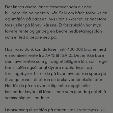
Det finnes andre lånealternativer som gir deg
billigere lån og bedre vilkår. Selv om både forbrukslån
og smålån på dagen tilbys uten sikkerhet, er det store
forskjeller på lånevilkårene. Et forbrukslån har mye
lavere rente og gir deg en bedre nedbetalingsplan
som er lett å betale ned på.
Hos Ikano Bank kan du låne inntil 400 000 kroner med
en nominell rente fra 7,9 % til 15,9 %. Det er ikke bare
den lave renten som gir deg et billigere lån, som regel
har smålån også langt dyrere etablerings- og
termingebyrer. Lurer du på hvor mye du kan spare på
å velge Ikano Lånet kan du
bruke vår lånekalkulator
.
Her får du på en oversiktlig måte oppgitt alle
kostnader knyttet til lånet - noe som gjør deg enkelt å
sammenligne tilbudene.
I motsetning til smålån på dagen uten kredittsjekk, vil