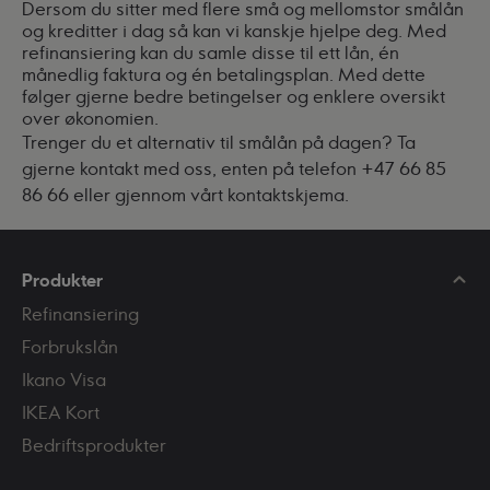
Dersom du sitter med flere små og mellomstor smålån
og kreditter i dag så kan vi kanskje hjelpe deg. Med
refinansiering
kan du samle disse til ett lån, én
månedlig faktura og én betalingsplan. Med dette
følger gjerne bedre betingelser og enklere oversikt
over økonomien.
Trenger du et alternativ til smålån på dagen? Ta
gjerne kontakt med oss, enten på telefon +47 66 85
86 66 eller
gjennom vårt kontaktskjema
.
Produkter
Refinansiering
Forbrukslån
Ikano Visa
IKEA Kort
Bedriftsprodukter