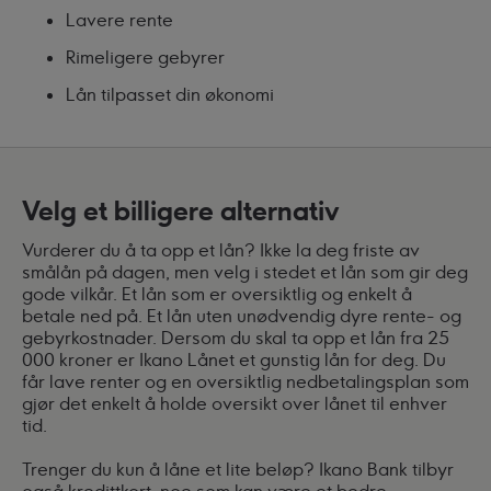
Lavere rente
Rimeligere gebyrer
Lån tilpasset din økonomi
Velg et billigere alternativ
Vurderer du å ta opp et lån? Ikke la deg friste av
smålån på dagen, men velg i stedet et lån som gir deg
gode vilkår. Et lån som er oversiktlig og enkelt å
betale ned på. Et lån uten unødvendig dyre rente- og
gebyrkostnader. Dersom du skal ta opp et lån fra 25
000 kroner er Ikano Lånet et gunstig lån for deg. Du
får lave renter og en oversiktlig nedbetalingsplan som
gjør det enkelt å holde oversikt over lånet til enhver
tid.
Trenger du kun å låne et lite beløp? Ikano Bank tilbyr
også kredittkort, noe som kan være et bedre