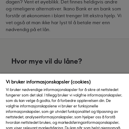
dagen? Vent et øyeblikk. Det finnes heldigvis andre
og rimeligere alternativer. Ikano Bank er en bank som
forstår at økonomien i blant trenger litt ekstra hjelp. Vi
vet også at man ikke har lyst til å betale mer enn
nødvendig på et lån.
Hvor mye vil du låne?
Vi bruker informasjonskapsler (cookies)
Lånebeløp
kr
Vi bruker nødvendige informasjonskapsler for å sikre at nettstedet
fungerer som det skal. I tillegg bruker vi valgfrie informasjonskapsler,
som du kan velge å godta, for å forbedre opplevelsen din. De
valgfrie informasjonskapslene vi bruker er funksjonelle
10 kr
100 kr
informasjonskapsler, som gir utvidet funksjonalitet og tilpasning av
Løpetid
nettstedet; analyseinformasjonskapsler, som hjelper oss å forstå
år
hvordan nettstedet brukes; og markedsføringsinformasjonskapsler,
som viser relevant markedsføring. Du kan når som helst gjennomgå,